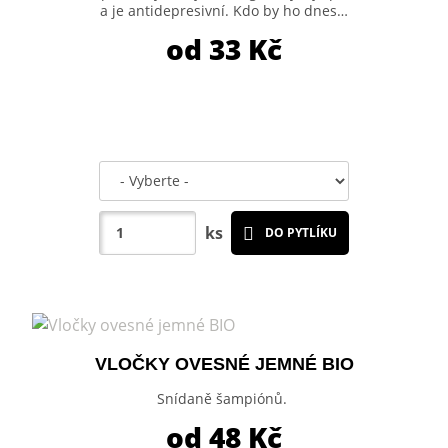
a je antidepresivní. Kdo by ho dnes…
od 33
Kč
ks
DO PYTLÍKU
VLOČKY OVESNÉ JEMNÉ BIO
Snídaně šampiónů.
od 48
Kč