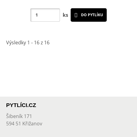
ks
DO PYTLÍKU
Výsledky 1 - 16 z 16
PYTLÍCI.CZ
Šibeník 171
594 51 Křižanov