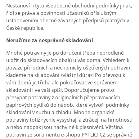
Nestanoví-li tyto všeobecné obchodní podmínky jinak,
řídí se práva a povinnosti účastníků příslušnými
ustanoveními obecně závazných předpisů platných v
České republice.
Neručíme za nesprávné skladování
Mnohé potraviny je po doručení třeba neprodleně
uložit do skladovacích obalů u vás doma. Vzhledem k
povaze přírodních a nechemicky ošetřených potravin
klademe na skladování zvláštní důraz! Po převozu k
vám domů je třeba ale pokračovat ve správném
skladování i ve vaší spíži. Doporučujeme proto
přesypat potraviny z originalních přepravovacích
papírových pytlíků do nádob, které vytvoří podmínky
skladování v suchu a chladu. Mnohé organické
potraviny totiž rychle vysychají a ztrácejí na hmotnosti
a nebo naopak jsou náchylné k plesnivění. Většina
potravin ze sortimentu e-shopu PYTLICI.CZ se správně