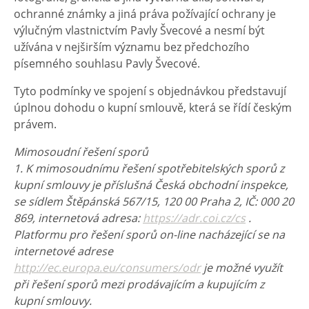
ochranné známky a jiná práva požívající ochrany je
výlučným vlastnictvím Pavly Švecové a nesmí být
užívána v nejširším významu bez předchozího
písemného souhlasu Pavly Švecové.
Tyto podmínky ve spojení s objednávkou představují
úplnou dohodu o kupní smlouvě, která se řídí českým
právem.
Mimosoudní řešení sporů
1. K mimosoudnímu řešení spotřebitelských sporů z
kupní smlouvy je příslušná Česká obchodní inspekce,
se sídlem Štěpánská 567/15, 120 00 Praha 2, IČ: 000 20
869, internetová adresa:
https://adr.coi.cz/cs
.
Platformu pro řešení sporů on-line nacházející se na
internetové adrese
http://ec.europa.eu/consumers/odr
je možné využít
při řešení sporů mezi prodávajícím a kupujícím z
kupní smlouvy.