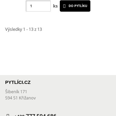
ks
DO PYTLÍKU
Výsledky 1 - 13 z 13
PYTLÍCI.CZ
Šibeník 171
594 51 Křižanov
777 594 686