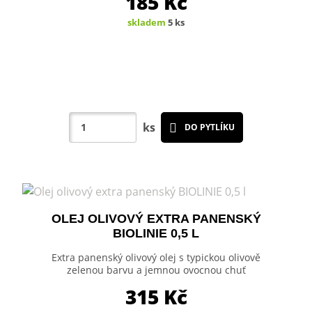
185
Kč
skladem
5 ks
ks
DO PYTLÍKU
OLEJ OLIVOVÝ EXTRA PANENSKÝ
BIOLINIE 0,5 L
Extra panenský olivový olej s typickou olivově
zelenou barvu a jemnou ovocnou chuť
315
Kč