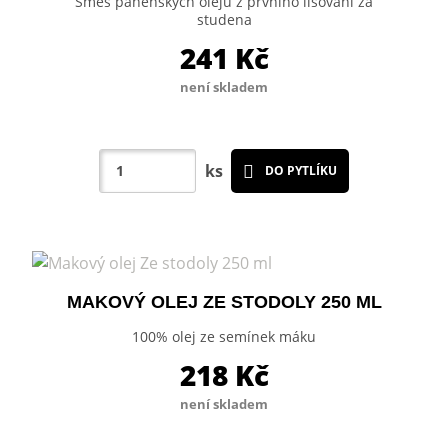
Směs panenských olejů z prvního lisování za
studena
241
Kč
není skladem
ks
DO PYTLÍKU
MAKOVÝ OLEJ ZE STODOLY 250 ML
100% olej ze semínek máku
218
Kč
není skladem