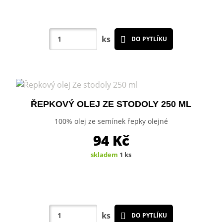
ks
DO PYTLÍKU
ŘEPKOVÝ OLEJ ZE STODOLY 250 ML
100% olej ze semínek řepky olejné
94
Kč
skladem
1 ks
ks
DO PYTLÍKU