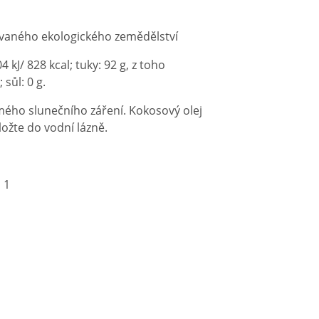
ovaného ekologického zemědělství
kJ/ 828 kcal; tuky: 92 g, z toho
 sůl: 0 g.
mého slunečního záření. Kokosový olej
ložte do vodní lázně.
 1