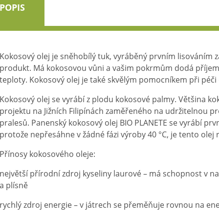
POPIS
Kokosový olej je sněhobílý tuk, vyráběný prvním lisováním z
produkt. Má kokosovou vůni a vašim pokrmům dodá příjem
teploty. Kokosový olej je také skvělým pomocníkem při péči o
Kokosový olej se vyrábí z plodu kokosové palmy. Většina k
projektu na Jižních Filipínách zaměřeného na udržitelnou pr
pralesů. Panenský kokosový olej BIO PLANETE se vyrábí prvn
protože nepřesáhne v žádné fázi výroby 40 °C, je tento olej 
Přínosy kokosového oleje:
největší přírodní zdroj kyseliny laurové – má schopnost v na
a plísně
rychlý zdroj energie – v játrech se přeměňuje rovnou na ener