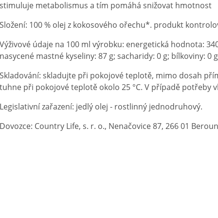
stimuluje metabolismus a tím pomáhá snižovat hmotnost
Složení: 100 % olej z kokosového ořechu*. produkt kontrol
Výživové údaje na 100 ml výrobku: energetická hodnota: 3404 
nasycené mastné kyseliny: 87 g; sacharidy: 0 g; bílkoviny: 0 g;
Skladování: skladujte při pokojové teplotě, mimo dosah pří
tuhne při pokojové teplotě okolo 25 °C. V případě potřeby v
Legislativní zařazení: jedlý olej - rostlinný jednodruhový.
Dovozce: Country Life, s. r. o., Nenačovice 87, 266 01 Beroun