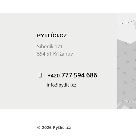
PYTLÍCI.CZ
Šibeník 171
594 51 Křižanov
777 594 686
+420
info@pytlici.cz
© 2026 Pytlíci.cz