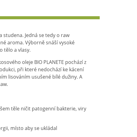
a studena. Jedná se tedy o raw
né aroma. Výborně snáší vysoké
 tělo a vlasy.
okosového oleje BIO PLANETE pochází z
odukci, při které nedochází ke kácení
ím lisováním usušené bílé dužiny. A
raw.
šem těle ničit patogenní bakterie, viry
gii, místo aby se ukládal