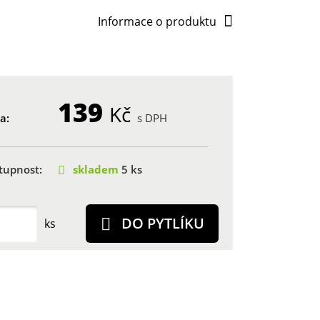
Informace o produktu
139
Kč
a:
s DPH
tupnost:
skladem
5 ks
DO PYTLÍKU
ks