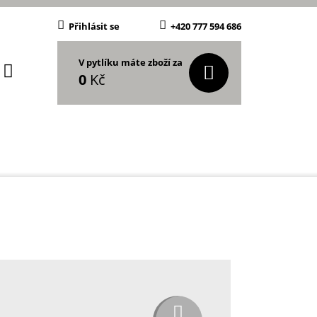
Přihlásit se
+420 777 594 686
V pytlíku máte zboží za
0
Kč