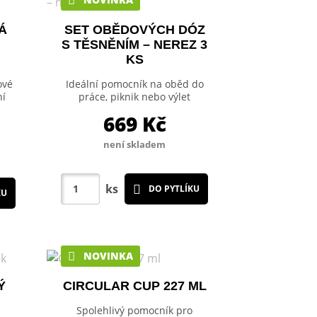
Á
SET OBĚDOVÝCH DÓZ
S TĚSNĚNÍM – NEREZ 3
KS
ové
Ideální pomocník na oběd do
ní
práce, piknik nebo výlet
669
Kč
není skladem
ks
DO PYTLÍKU
KU
NOVINKA
Ý
CIRCULAR CUP 227 ML
Spolehlivý pomocník pro