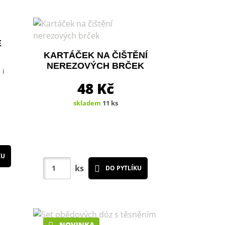
É
KARTÁČEK NA ČIŠTĚNÍ
NEREZOVÝCH BRČEK
 i
48
Kč
skladem
11 ks
KU
ks
DO PYTLÍKU
NOVINKA