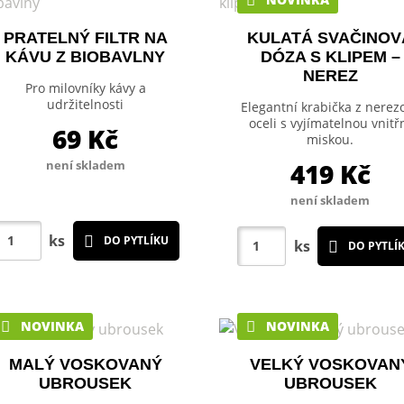
PRATELNÝ FILTR NA
KULATÁ SVAČINOV
KÁVU Z BIOBAVLNY
DÓZA S KLIPEM –
NEREZ
Pro milovníky kávy a
udržitelnosti
Elegantní krabička z nerez
oceli s vyjímatelnou vnitř
69
Kč
miskou.
není skladem
419
Kč
není skladem
ks
DO PYTLÍKU
ks
DO PYTLÍ
NOVINKA
NOVINKA
MALÝ VOSKOVANÝ
VELKÝ VOSKOVAN
UBROUSEK
UBROUSEK