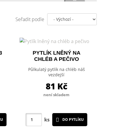
Seřadit podle
3
PYTLÍK LNĚNÝ NA
CHLÉB A PEČIVO
Půlkulatý pytlík na chléb náš
vezdejší
81
Kč
není skladem
ks
KU
DO PYTLÍKU