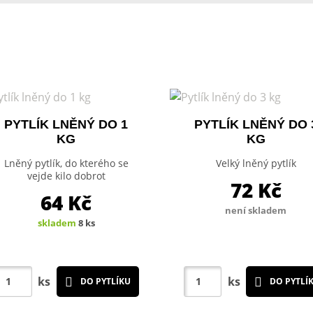
PYTLÍK LNĚNÝ DO 1
PYTLÍK LNĚNÝ DO 
KG
KG
Lněný pytlík, do kterého se
Velký lněný pytlík
vejde kilo dobrot
72
Kč
64
Kč
není skladem
skladem
8 ks
ks
ks
DO PYTLÍKU
DO PYTLÍ