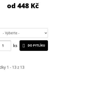
od 448
Kč
ks
DO PYTLÍKU
dky 1 - 13 z 13