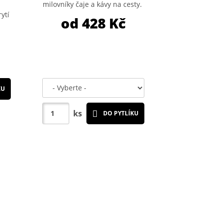
milovníky čaje a kávy na cesty.
a
ytí
od 428
Kč
KU
ks
DO PYTLÍKU