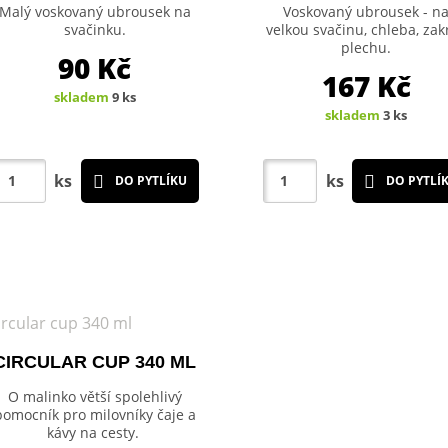
Malý voskovaný ubrousek na
Voskovaný ubrousek - n
svačinku.
velkou svačinu, chleba, zakr
plechu.
90
Kč
167
Kč
skladem
9 ks
skladem
3 ks
ks
ks
DO PYTLÍKU
DO PYTLÍ
CIRCULAR CUP 340 ML
O malinko větší spolehlivý
pomocník pro milovníky čaje a
kávy na cesty.