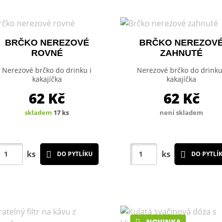
BRČKO NEREZOVÉ
BRČKO NEREZOV
ROVNÉ
ZAHNUTÉ
Nerezové brčko do drinku i
Nerezové brčko do drinku
kakajíčka
kakajíčka
62
Kč
62
Kč
skladem
17 ks
není skladem
ks
ks
DO PYTLÍKU
DO PYTLÍ
NOVINKA