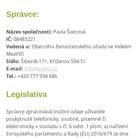
Správce:
Název společnosti:
Pavla Švecová
IČ:
08483221
Vedená u:
Obecního živnostenského úřadu ve Velkém
Meziříčí
Sídlo:
Šibeník 171, Křižanov 594 51
E-mail:
info@pytlici.cz
Tel.:
+420 777 594 686
Legislativa
Správce zpracovává osobní údaje uživatele
poskytnuté telefonicky, osobně, písemně či
elektronicky v souladu s čl. 6 odst. 1 písm. a) nařízení
Evropského parlamentu a Rady (EU) 2016/679 ze dne