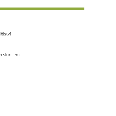
ělství
ým sluncem.