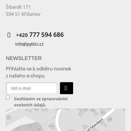
Šibeník 171
594 51 Křižanov
777 594 686
+420
info@pytlici.cz
NEWSLETTER
Přihlašte se k odběru novinek
z našeho e-shopu
Souhlasím se
zpracováním
osobních údajů
.