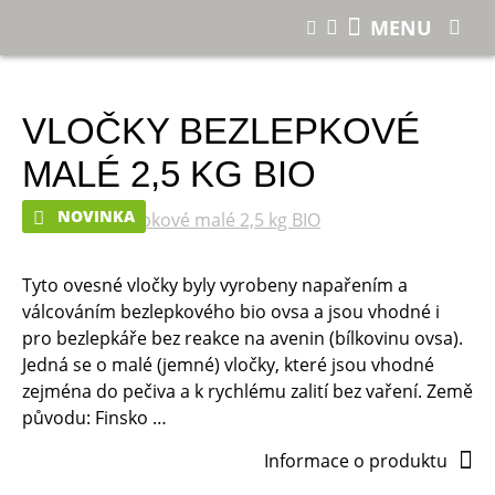
E-shop
Vločky bezlepkové malé 2,5 kg BIO
MENU
VLOČKY BEZLEPKOVÉ
MALÉ 2,5 KG BIO
NOVINKA
Tyto ovesné vločky byly vyrobeny napařením a
válcováním bezlepkového bio ovsa a jsou vhodné i
pro bezlepkáře bez reakce na avenin (bílkovinu ovsa).
Jedná se o malé (jemné) vločky, které jsou vhodné
zejména do pečiva a k rychlému zalití bez vaření. Země
původu: Finsko …
Informace o produktu