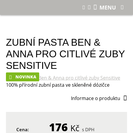
E-shop
MENU
Zubní pasta Ben & Anna pro citlivé zuby Sensitive
ZUBNÍ PASTA BEN &
ANNA PRO CITLIVÉ ZUBY
SENSITIVE
NOVINKA
100% přírodní zubní pasta ve skleněné dózičce
Informace o produktu
176
Kč
Cena:
s DPH