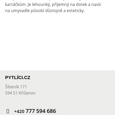
kartáčkům. Je lehounký, příjemný na dotek a navíc
na umyvadle působí důstojně a esteticky.
PYTLÍCI.CZ
Šibeník 171
594 51 Křižanov
777 594 686
+420