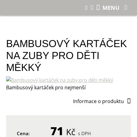
E-shop
MENU
Bambusový kartáček na zuby pro děti měkký
BAMBUSOVÝ KARTÁČEK
NA ZUBY PRO DĚTI
MĚKKÝ
Bambusový kartáček pro nejmenší
Informace o produktu
71
Kč
Cena:
s DPH