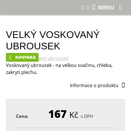
E-shop
Velký voskovaný ubrousek
MENU
VELKÝ VOSKOVANÝ
UBROUSEK
NOVINKA
Voskovaný ubrousek - na velkou svačinu, chleba,
zakrytí plechu.
Informace o produktu
167
Kč
Cena:
s DPH