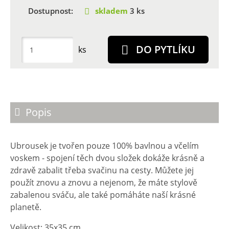
Dostupnost:
skladem
3 ks
DO PYTLÍKU
ks
Popis
Ubrousek je tvořen pouze 100% bavlnou a včelím
voskem - spojení těch dvou složek dokáže krásně a
zdravě zabalit třeba svačinu na cesty. Můžete jej
použít znovu a znovu a nejenom, že máte stylově
zabalenou sváču, ale také pomáháte naší krásné
planetě.
Velikost: 35x35 cm