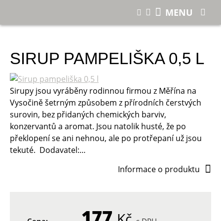
E-shop
Sirup pampeliška 0,5 l
MENU
SIRUP PAMPELIŠKA 0,5 L
Sirupy jsou vyráběny rodinnou firmou z Měřína na
Vysočině šetrným způsobem z přírodních čerstvých
surovin, bez přidaných chemických barviv,
konzervantů a aromat. Jsou natolik husté, že po
překlopení se ani nehnou, ale po protřepaní už jsou
tekuté. Dodavatel:…
Informace o produktu
177
Kč