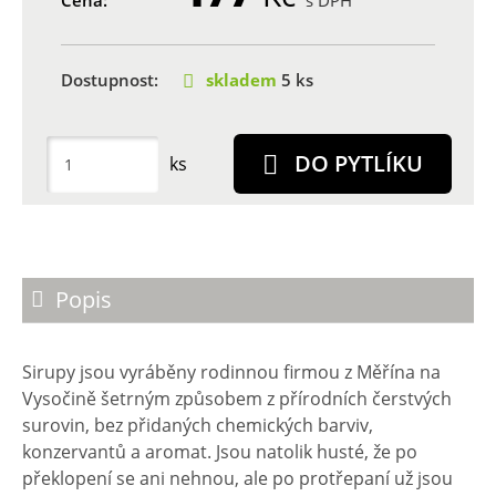
Cena:
s DPH
Dostupnost:
skladem
5 ks
DO PYTLÍKU
ks
Popis
Sirupy jsou vyráběny rodinnou firmou z Měřína na
Vysočině šetrným způsobem z přírodních čerstvých
surovin, bez přidaných chemických barviv,
konzervantů a aromat. Jsou natolik husté, že po
překlopení se ani nehnou, ale po protřepaní už jsou