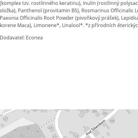
(komplex tzv. rostlinného keratinu), Inulin (rostlinný polys
složka), Panthenol (provitamin B5), Rosmarinus Officinalis Le
Paeonia Officinalis Root Powder (pivoňkový prášek), Lepid
korene Maca), Limonene*, Linalool*. *z přírodních éterickýc
Dodavatel: Econea