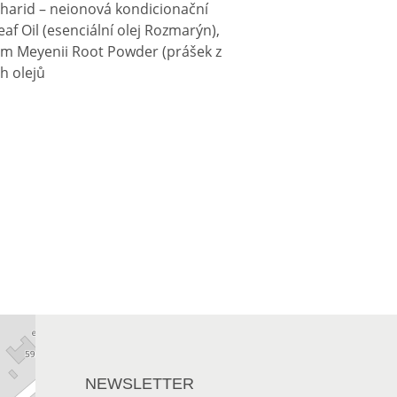
acharid – neionová kondicionační
af Oil (esenciální olej Rozmarýn),
ium Meyenii Root Powder (prášek z
h olejů
NEWSLETTER