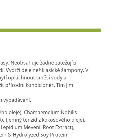
sy. Neobsahuje žádné zatěžující
dí. Vydrží déle než klasické šampony. V
mytí opláchnout směsí vody a
žít přírodní kondicionér. Tím jim
ch vypadávání.
vého oleje), Chamaemelum Nobilis
e (jemný tenzid z kokosového oleje),
 Lepidium Meyenii Root Extract),
ein & Hydrolyzed Soy Protein