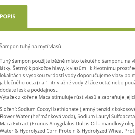
POPIS
Šampon tuhý na mytí vlasů
Tuhý šampon použijte běžně místo tekutého šamponu na vla
látky. Šetrný k pokožce hlavy, k vlasům i k životnímu prostře
lokalitách s vysokou tvrdostí vody doporučujeme vlasy po 
jablečného octa (na 1 litr vlažné vody 2 lžíce octa) nebo pou
dodáte lesk a poddajnost.
Výtažek z kořene Maca stimuluje růst vlasů a zabraňuje jeji
Složení: Sodium Cocoyl Isethionate (jemný tenzid z kokoso
Flower Water (heřmánková voda), Sodium Lauryl Sulfoacetat
Maca Extract (Prunus Amygdalus Dulcis Oil – mandlový olej,
Water & Hydrolyzed Corn Protein & Hydrolyzed Wheat Prot