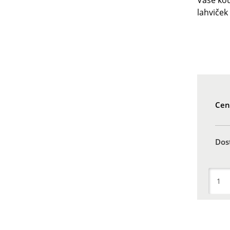
Vaše kou
lahviček
Cen
Dos