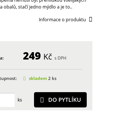
pelna nemusí být přehlídkou všelijakých
 a obalů, stačí jedno mýdlo a je to..
Informace o produktu
249
Kč
a:
s DPH
tupnost:
skladem
2 ks
DO PYTLÍKU
ks