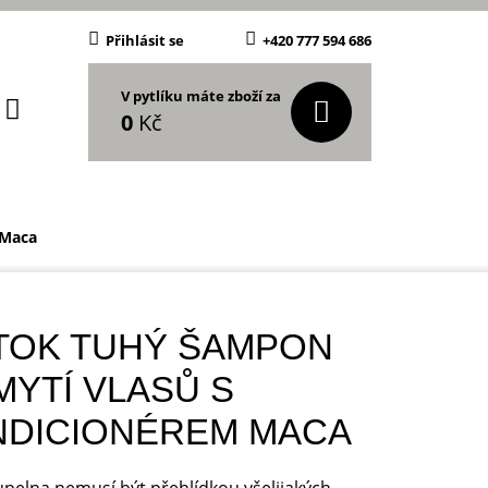
Přihlásit se
+420 777 594 686
V pytlíku máte zboží za
0
Kč
 Maca
TOK TUHÝ ŠAMPON
MYTÍ VLASŮ S
NDICIONÉREM MACA