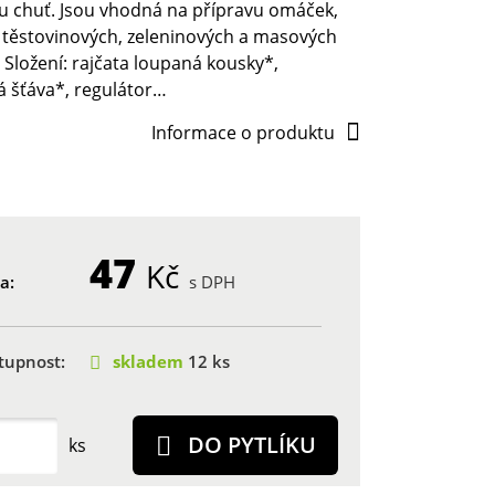
u chuť. Jsou vhodná na přípravu omáček,
 těstovinových, zeleninových a masových
Složení: rajčata loupaná kousky*,
á šťáva*, regulátor…
Informace o produktu
47
Kč
a:
s DPH
tupnost:
skladem
12 ks
DO PYTLÍKU
ks