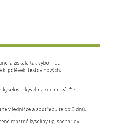
unci a získala tak výbornou
k, polévek, těstovinových,
kyselosti: kyselina citronová, * z
ujte v ledničce a spotřebujte do 3 dnů.
sycené mastné kyseliny 0g; sacharidy