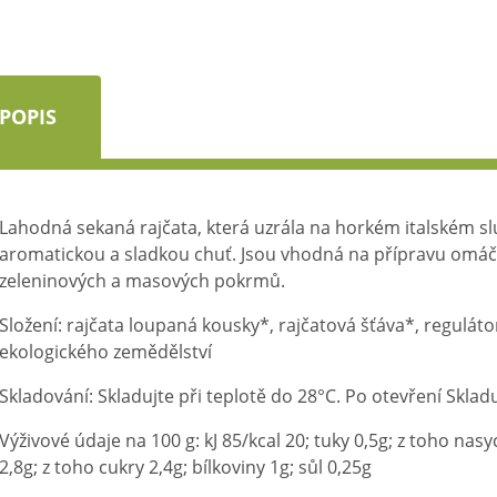
POPIS
Lahodná sekaná rajčata, která uzrála na horkém italském sl
aromatickou a sladkou chuť. Jsou vhodná na přípravu omáče
zeleninových a masových pokrmů.
Složení: rajčata loupaná kousky*, rajčatová šťáva*, regulátor 
ekologického zemědělství
Skladování: Skladujte při teplotě do 28°C. Po otevření Sklad
Výživové údaje na 100 g: kJ 85/kcal 20; tuky 0,5g; z toho na
2,8g; z toho cukry 2,4g; bílkoviny 1g; sůl 0,25g