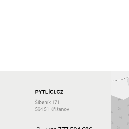
PYTLÍCI.CZ
Šibeník 171
594 51 Křižanov