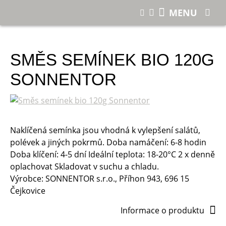
E-shop
Směs semínek bio 120g Sonnentor
MENU
SMĚS SEMÍNEK BIO 120G
SONNENTOR
Naklíčená semínka jsou vhodná k vylepšení salátů,
polévek a jiných pokrmů. Doba namáčení: 6-8 hodin
Doba klíčení: 4-5 dní Ideální teplota: 18-20°C 2 x denně
oplachovat Skladovat v suchu a chladu.
Výrobce: SONNENTOR s.r.o., Příhon 943, 696 15
Čejkovice
Informace o produktu