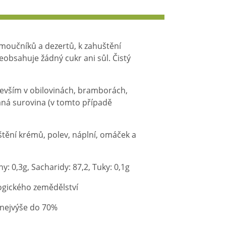
u moučníků a dezertů, k zahuštění
eobsahuje žádný cukr ani sůl. Čistý
devším v obilovinách, bramborách,
aná surovina (v tomto případě
štění krémů, polev, náplní, omáček a
y: 0,3g, Sacharidy: 87,2, Tuky: 0,1g
logického zemědělství
i nejvýše do 70%