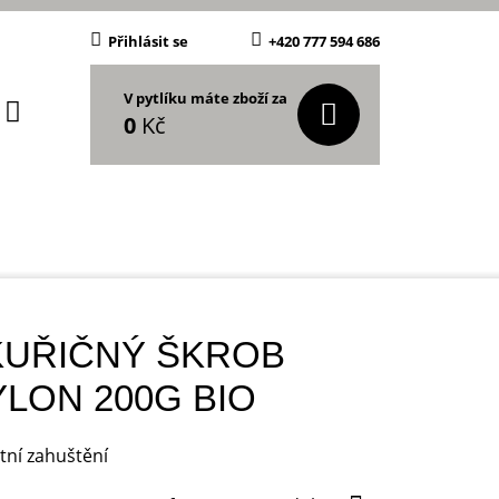
Přihlásit se
+420 777 594 686
V pytlíku máte zboží za
0
Kč
KUŘIČNÝ ŠKROB
LON 200G BIO
itní zahuštění