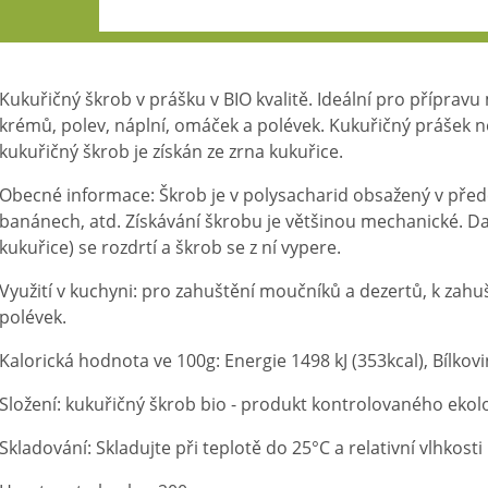
Kukuřičný škrob v prášku v BIO kvalitě. Ideální pro příprav
krémů, polev, náplní, omáček a polévek. Kukuřičný prášek n
kukuřičný škrob je získán ze zrna kukuřice.
Obecné informace: Škrob je v polysacharid obsažený v pře
banánech, atd. Získávání škrobu je většinou mechanické. D
kukuřice) se rozdrtí a škrob se z ní vypere.
Využití v kuchyni: pro zahuštění moučníků a dezertů, k zahu
polévek.
Kalorická hodnota ve 100g: Energie 1498 kJ (353kcal), Bílkovin
Složení: kukuřičný škrob bio - produkt kontrolovaného eko
Skladování: Skladujte při teplotě do 25°C a relativní vlhkost