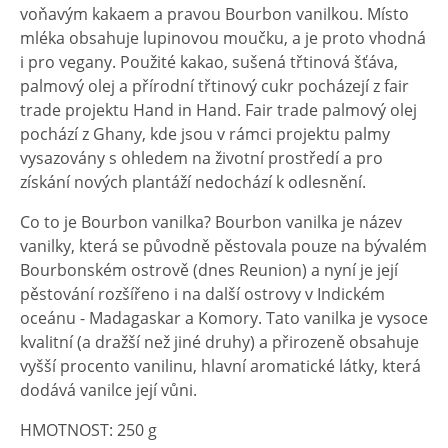
voňavým kakaem a pravou Bourbon vanilkou. Místo
mléka obsahuje lupinovou moučku, a je proto vhodná
i pro vegany. Použité kakao, sušená třtinová šťáva,
palmový olej a přírodní třtinový cukr pocházejí z fair
trade projektu Hand in Hand. Fair trade palmový olej
pochází z Ghany, kde jsou v rámci projektu palmy
vysazovány s ohledem na životní prostředí a pro
získání nových plantáží nedochází k odlesnění.
Co to je Bourbon vanilka? Bourbon vanilka je název
vanilky, která se původně pěstovala pouze na bývalém
Bourbonském ostrově (dnes Reunion) a nyní je její
pěstování rozšířeno i na další ostrovy v Indickém
oceánu - Madagaskar a Komory. Tato vanilka je vysoce
kvalitní (a dražší než jiné druhy) a přirozeně obsahuje
vyšší procento vanilinu, hlavní aromatické látky, která
dodává vanilce její vůni.
HMOTNOST: 250 g