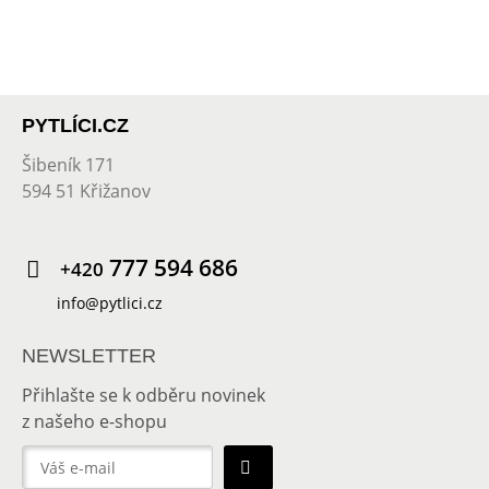
PYTLÍCI.CZ
Šibeník 171
594 51 Křižanov
777 594 686
+420
info@pytlici.cz
NEWSLETTER
Přihlašte se k odběru novinek
z našeho e-shopu