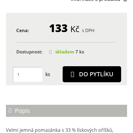
133
Kč
Cena:
s DPH
Dostupnost:
skladem
7 ks
DO PYTLÍKU
ks
Popis
Velmi jemná pomazánka s 33 % lískových oříšků,