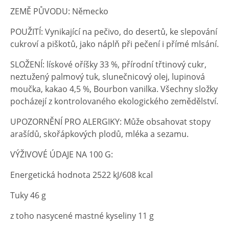
ZEMĚ PŮVODU: Německo
POUŽITÍ: Vynikající na pečivo, do desertů, ke slepování
cukroví a piškotů, jako náplň při pečení i přímé mlsání.
SLOŽENÍ: lískové oříšky 33 %, přírodní třtinový cukr,
neztužený palmový tuk, slunečnicový olej, lupinová
moučka, kakao 4,5 %, Bourbon vanilka. Všechny složky
pocházejí z kontrolovaného ekologického zemědělství.
UPOZORNĚNÍ PRO ALERGIKY: Může obsahovat stopy
arašídů, skořápkových plodů, mléka a sezamu.
VÝŽIVOVÉ ÚDAJE NA 100 G:
Energetická hodnota 2522 kJ/608 kcal
Tuky 46 g
z toho nasycené mastné kyseliny 11 g