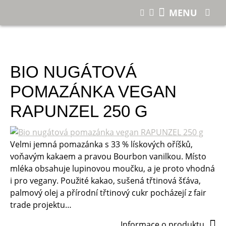
E-shop
MENU
Bio nugátová pomazánka vegan RAPUNZEL 250 g
BIO NUGÁTOVÁ
POMAZÁNKA VEGAN
RAPUNZEL 250 G
Velmi jemná pomazánka s 33 % lískových oříšků,
voňavým kakaem a pravou Bourbon vanilkou. Místo
mléka obsahuje lupinovou moučku, a je proto vhodná
i pro vegany. Použité kakao, sušená třtinová šťáva,
palmový olej a přírodní třtinový cukr pocházejí z fair
trade projektu…
Informace o produktu