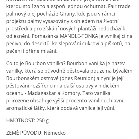
kterou stojí za to alespoň jednou ochutnat. Fair trade
palmový olej pochází z Ghany, kde jsou v rámci
projektu palmy vysazovány s ohledem na životní
prostředí a pro získání nových plantáží nedochází k
odlesnění. Pomazánka MANDLE-TONKA je vynikající na
pečivo, do desertů, ke slepování cukroví a piškotů, na
pečení i přímé mlsání.
Co to je Bourbon vanilka? Bourbon vanilka je název
vanilky, která se původně pěstovala pouze na bývalém
Bourbonském ostrově (dnes Reunion) a nyní je její
pěstování rozšířeno i na další ostrovy v Indickém
oceánu - Madagaskar a Komory. Tato vanilka
přirozeně obsahuje vyšší procento vanilinu, hlavní
aromatické látky, která dodává vanilce její vůni.
HMOTNOST: 250 g
ZEMĚ PŮVODU: Německo