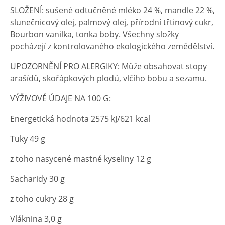
SLOŽENÍ: sušené odtučněné mléko 24 %, mandle 22 %,
slunečnicový olej, palmový olej, přírodní třtinový cukr,
Bourbon vanilka, tonka boby. Všechny složky
pocházejí z kontrolovaného ekologického zemědělství.
UPOZORNĚNÍ PRO ALERGIKY: Může obsahovat stopy
arašídů, skořápkových plodů, vlčího bobu a sezamu.
VÝŽIVOVÉ ÚDAJE NA 100 G:
Energetická hodnota 2575 kJ/621 kcal
Tuky 49 g
z toho nasycené mastné kyseliny 12 g
Sacharidy 30 g
z toho cukry 28 g
Vláknina 3,0 g