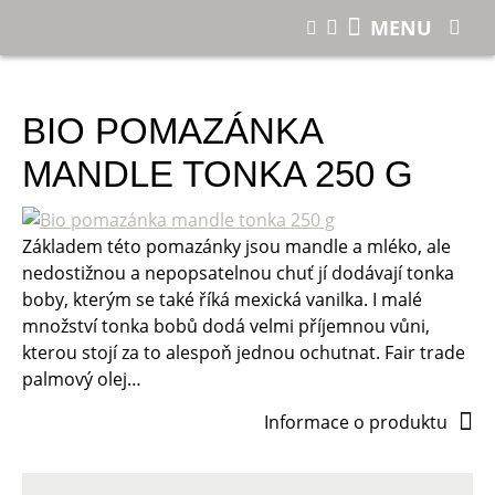
E-shop
Bio pomazánka mandle tonka 250 g
MENU
BIO POMAZÁNKA
MANDLE TONKA 250 G
Základem této pomazánky jsou mandle a mléko, ale
nedostižnou a nepopsatelnou chuť jí dodávají tonka
boby, kterým se také říká mexická vanilka. I malé
množství tonka bobů dodá velmi příjemnou vůni,
kterou stojí za to alespoň jednou ochutnat. Fair trade
palmový olej…
Informace o produktu