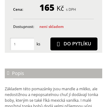
165
Kč
Cena:
s DPH
Dostupnost:
není skladem
DO PYTLÍKU
ks
Popis
Základem této pomazánky jsou mandle a mléko, ale
nedostižnou a nepopsatelnou chuť jí dodávají tonka
boby, kterým se také říká mexická vanilka. I malé
množství tonka bobů dodá velmi příjemnou vůni,