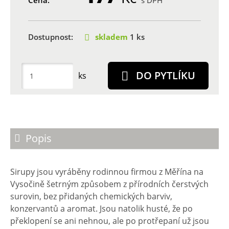
Cena:
s DPH
Dostupnost:
skladem
1 ks
DO PYTLÍKU
ks
Popis
Sirupy jsou vyráběny rodinnou firmou z Měřína na
Vysočině šetrným způsobem z přírodních čerstvých
surovin, bez přidaných chemických barviv,
konzervantů a aromat. Jsou natolik husté, že po
překlopení se ani nehnou, ale po protřepaní už jsou