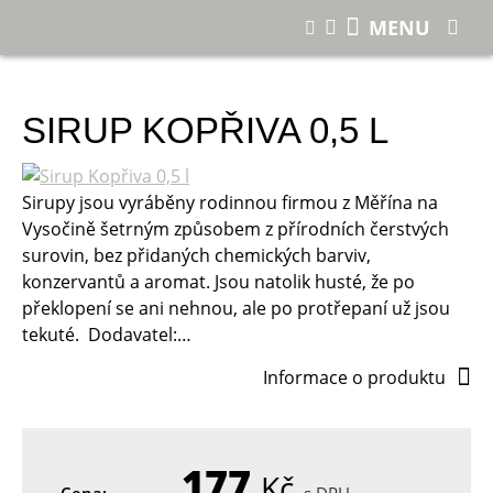
E-shop
Sirup Kopřiva 0,5 l
MENU
SIRUP KOPŘIVA 0,5 L
Sirupy jsou vyráběny rodinnou firmou z Měřína na
Vysočině šetrným způsobem z přírodních čerstvých
surovin, bez přidaných chemických barviv,
konzervantů a aromat. Jsou natolik husté, že po
překlopení se ani nehnou, ale po protřepaní už jsou
tekuté. Dodavatel:…
Informace o produktu
177
Kč