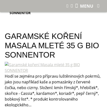
E-shop
MENU
Garamské koření Masala mleté 35 g BIO
SONNENTOR
GARAMSKÉ KOŘENÍ
MASALA MLETÉ 35 G BIO
SONNENTOR
Hodí se zejména pro přípravu luštěninových pokrmů,
jako jsou například kaše a pomazánky z červené
čočka, nebo cizrny. Složení: kmín římský*, hřebíček*,
skořice - Cassia*, kardamon*, koriadr*, pepř černý*,
bobkový list*. * produkt kontrolovaného
ekologického…