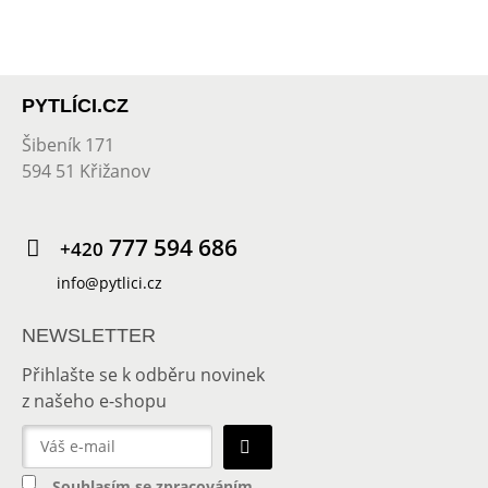
PYTLÍCI.CZ
Šibeník 171
594 51 Křižanov
777 594 686
+420
info@pytlici.cz
NEWSLETTER
Přihlašte se k odběru novinek
z našeho e-shopu
Souhlasím se
zpracováním