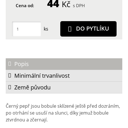
44
Kč
Cena od:
s DPH
DO PYTLÍKU
ks
Popis
Minimální trvanlivost
Země původu
Černý pepř jsou bobule sklízené ještě před dozráním,
po otrhání se usuší na slunci, díky jemuž bobule
ztvrdnou a zčernají.