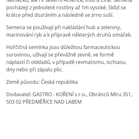
Německu, ale i v Severní Americe, Indii a Číně. Semena
pocházejí z jednoleté rostliny až 1m vysoké. Sklízí se
krátce před dozráním a následně se zrno suší.
Semena se používají při nakládání hub a zeleniny,
marinování ryb a k přípravě některých druhů omáček.
Hořčičná semínka jsou důležitou farmaceutickou
surovinou, užívají se převážně zevně, ve formě
náplastí či obkladů, v případě revmatismu, ischiasu,
dny nebo při zápalu plic.
Země původu: Česká republika
Dodavatel: GASTRO - KOŘENÍ s.r.o., Obránců Míru 351,
503 02 PŘEDMĚŘICE NAD LABEM