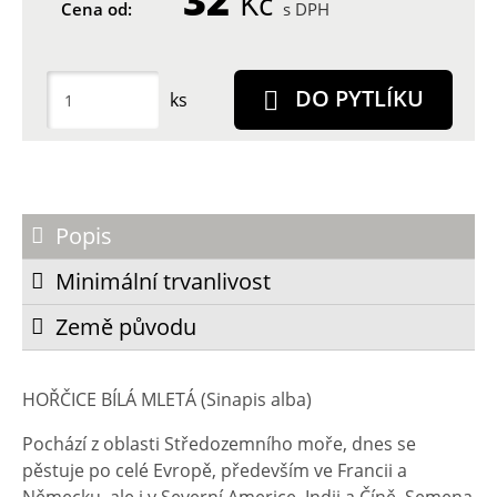
32
Kč
Cena od:
s DPH
DO PYTLÍKU
ks
Popis
Minimální trvanlivost
Země původu
HOŘČICE BÍLÁ MLETÁ (Sinapis alba)
Pochází z oblasti Středozemního moře, dnes se
pěstuje po celé Evropě, především ve Francii a