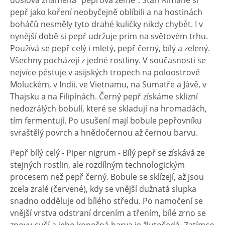
doslova znamená "pepřová země". Staří Římané si
pepř jako koření neobyčejně oblíbili a na hostinách
boháčů nesměly tyto drahé kuličky nikdy chybět. I v
nynější době si pepř udržuje prim na světovém trhu.
Používá se pepř celý i mletý, pepř černý, bílý a zelený.
Všechny pocházejí z jedné rostliny. V současnosti se
nejvíce pěstuje v asijských tropech na poloostrově
Moluckém, v Indii, ve Vietnamu, na Sumatře a Jávě, v
Thajsku a na Filipínách. Černý pepř získáme sklizní
nedozrálých bobulí, které se skladují na hromadách,
tím fermentují. Po usušení mají bobule pepřovníku
svraštělý povrch a hnědočernou až černou barvu.
Pepř bílý celý - Piper nigrum - Bílý pepř se získává ze
stejných rostlin, ale rozdílným technologickým
procesem než pepř černý. Bobule se sklízejí, až jsou
zcela zralé (červené), kdy se vnější dužnatá slupka
snadno odděluje od bílého středu. Po namočení se
vnější vrstva odstraní drcením a třením, bílé zrno se