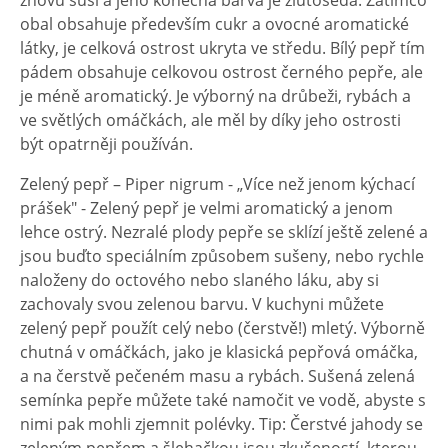
znovu suší a jeho konečná barva je žlutošedá. Zatímco
obal obsahuje především cukr a ovocné aromatické
látky, je celková ostrost ukryta ve středu. Bílý pepř tím
pádem obsahuje celkovou ostrost černého pepře, ale
je méně aromatický. Je výborný na drůbeži, rybách a
ve světlých omáčkách, ale měl by díky jeho ostrosti
být opatrněji používán.
Zelený pepř – Piper nigrum - „Více než jenom kýchací
prášek" - Zelený pepř je velmi aromatický a jenom
lehce ostrý. Nezralé plody pepře se sklízí ještě zelené a
jsou buďto speciálním způsobem sušeny, nebo rychle
naloženy do octového nebo slaného láku, aby si
zachovaly svou zelenou barvu. V kuchyni můžete
zelený pepř použít celý nebo (čerstvě!) mletý. Výborně
chutná v omáčkách, jako je klasická pepřová omáčka,
a na čerstvě pečeném masu a rybách. Sušená zelená
semínka pepře můžete také namočit ve vodě, abyste s
nimi pak mohli zjemnit polévky. Tip: Čerstvé jahody se