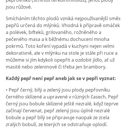
pepřovníku (Schinus terebinthifolius), jehož plody
jsou růžové.
Smícháním těchto plodů vzniká nejpoužívanější směs
pepřů určená do mlýnků. Vhodná k přípravě omáček
a polévek, bifteků, grilovaného, rožněného a
pečeného masa a k běžnému dochucení mnoha
pokrmů. Toto koření vypadá v kuchyni nejen velmi
dekorativně, ale v mlýnku na stole je stále při ruce a
můžeme si jím kdykoli opepřit a ozdobit jídlo, ať už
masité nebo zeleninové či třeba jen brambory.
Každý pepř není pepř aneb jak se v pepři vyznat:
• Pepř černý, bílý a zelený jsou plody pepřovníku
černého sklízené a upravené v různých časech, Pepř
černý jsou bobule sklízené ještě nezralé, když teprve
začínají červenat, pepř zelený jsou úplně nezralé
bobule a pepř bílý se připravuje naopak ze zcela
zralých bobulí, ze kterých se odstraňuje oplodí.