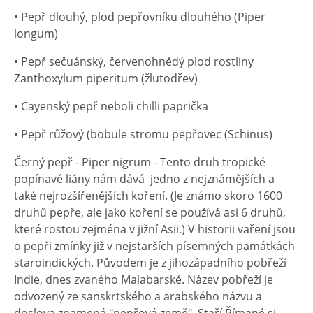
• Pepř dlouhý, plod pepřovníku dlouhého (Piper
longum)
• Pepř sečuánský, červenohnědý plod rostliny
Zanthoxylum piperitum (žlutodřev)
• Cayenský pepř neboli chilli paprička
• Pepř růžový (bobule stromu pepřovec (Schinus)
Černý pepř - Piper nigrum - Tento druh tropické
popínavé liány nám dává jedno z nejznámějších a
také nejrozšířenějších koření. (Je známo skoro 1600
druhů pepře, ale jako koření se používá asi 6 druhů,
které rostou zejména v jižní Asii.) V historii vaření jsou
o pepři zmínky již v nejstarších písemných památkách
staroindických. Původem je z jihozápadního pobřeží
Indie, dnes zvaného Malabarské. Název pobřeží je
odvozený ze sanskrtského a arabského názvu a