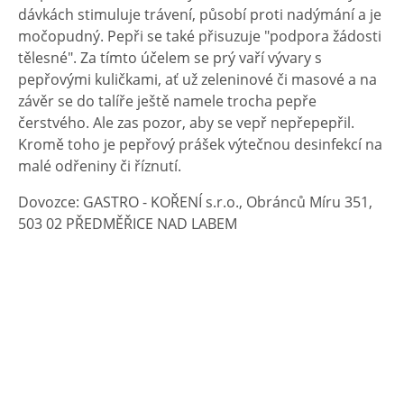
dávkách stimuluje trávení, působí proti nadýmání a je
močopudný. Pepři se také přisuzuje "podpora žádosti
tělesné". Za tímto účelem se prý vaří vývary s
pepřovými kuličkami, ať už zeleninové či masové a na
závěr se do talíře ještě namele trocha pepře
čerstvého. Ale zas pozor, aby se vepř nepřepepřil.
Kromě toho je pepřový prášek výtečnou desinfekcí na
malé odřeniny či říznutí.
Dovozce: GASTRO - KOŘENÍ s.r.o., Obránců Míru 351,
503 02 PŘEDMĚŘICE NAD LABEM