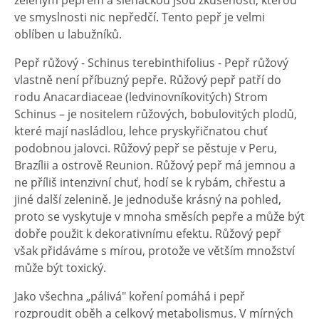
zeleným pepřem a šlehačkou jsou zkušeností, kterou
ve smyslnosti nic nepředčí. Tento pepř je velmi
oblíben u labužníků.
Pepř růžový - Schinus terebinthifolius - Pepř růžový
vlastně není příbuzný pepře. Růžový pepř patří do
rodu Anacardiaceae (ledvinovníkovitých) Strom
Schinus – je nositelem růžových, bobulovitých plodů,
které mají nasládlou, lehce pryskyřičnatou chuť
podobnou jalovci. Růžový pepř se pěstuje v Peru,
Brazílii a ostrově Reunion. Růžový pepř má jemnou a
ne příliš intenzivní chuť, hodí se k rybám, chřestu a
jiné další zelenině. Je jednoduše krásný na pohled,
proto se vyskytuje v mnoha směsích pepře a může být
dobře použit k dekorativnímu efektu. Růžový pepř
však přidáváme s mírou, protože ve větším množství
může být toxický.
Jako všechna „pálivá" koření pomáhá i pepř
rozproudit oběh a celkový metabolismus. V mírných