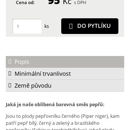
95
Kč
Cena od:
s DPH
DO PYTLÍKU
ks
Popis
Minimální trvanlivost
Země původu
Jaká je naše oblíbená barevná směs pepřů:
Jsou to plody pepřovníku černého (Piper niger), kam
patří pepř bílý, černý a zelený a brazilského