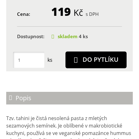
119
Kč
Cena:
s DPH
Dostupnost:
skladem
4 ks
DO PYTLÍKU
ks
Popis
Tzv. tahini je čistá nesolená pasta z mletých
sezamových semínek. Je oblíbené v makrobiotické
kuchyni, používá se ve veganské pomazánce hummus