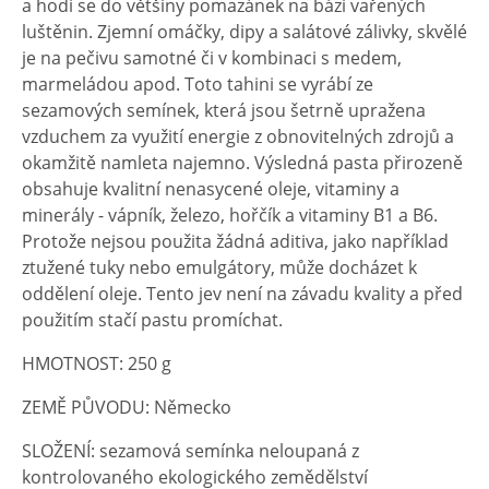
a hodí se do většiny pomazánek na bázi vařených
luštěnin. Zjemní omáčky, dipy a salátové zálivky, skvělé
je na pečivu samotné či v kombinaci s medem,
marmeládou apod. Toto tahini se vyrábí ze
sezamových semínek, která jsou šetrně upražena
vzduchem za využití energie z obnovitelných zdrojů a
okamžitě namleta najemno. Výsledná pasta přirozeně
obsahuje kvalitní nenasycené oleje, vitaminy a
minerály - vápník, železo, hořčík a vitaminy B1 a B6.
Protože nejsou použita žádná aditiva, jako například
ztužené tuky nebo emulgátory, může docházet k
oddělení oleje. Tento jev není na závadu kvality a před
použitím stačí pastu promíchat.
HMOTNOST: 250 g
ZEMĚ PŮVODU: Německo
SLOŽENÍ: sezamová semínka neloupaná z
kontrolovaného ekologického zemědělství