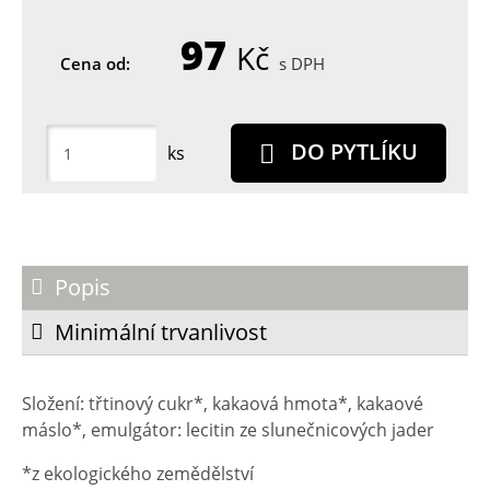
97
Kč
Cena od:
s DPH
DO PYTLÍKU
ks
Popis
Minimální trvanlivost
Složení: třtinový cukr*, kakaová hmota*, kakaové
máslo*, emulgátor: lecitin ze slunečnicových jader
*z ekologického zemědělství