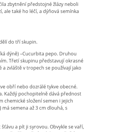
la zbytnění předstojné žlázy neboli
, ale také ho léčí, a dýňová semínka
lí do tří skupin.
 říká dýně) –Cucurbita pepo. Druhou
ním. Třetí skupinu představují okrasné
é a zvláště v tropech se používají jako
kve obří nebo dozrálé tykve obecné.
na. Každý pochopitelně dává přednost
 chemické složení semen i jejich
a) má semena až 3 cm dlouhá, s
šťávu a pít ji syrovou. Obvykle se vaří,