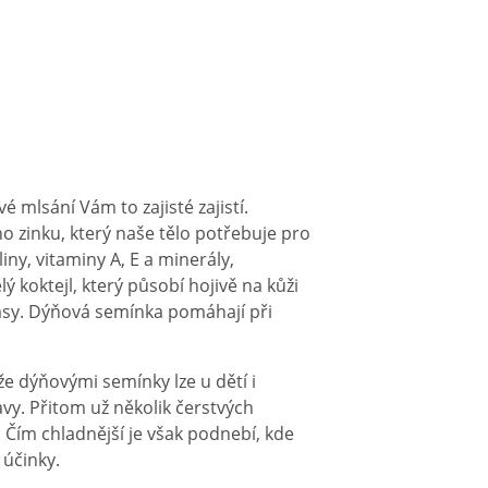
 mlsání Vám to zajisté zajistí.
 zinku, který naše tělo potřebuje pro
ny, vitaminy A, E a minerály,
ý koktejl, který působí hojivě na kůži
lasy. Dýňová semínka pomáhají při
e dýňovými semínky lze u dětí i
avy. Přitom už několik čerstvých
. Čím chladnější je však podnebí, kde
 účinky.