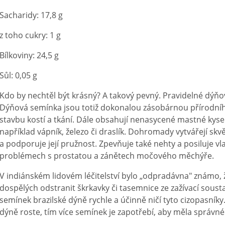
Sacharidy: 17,8 g
z toho cukry: 1 g
Bílkoviny: 24,5 g
Sůl: 0,05 g
Kdo by nechtěl být krásný? A takový pevný. Pravidelné dýňové
Dýňová semínka jsou totiž dokonalou zásobárnou přírodního
stavbu kostí a tkání. Dále obsahují nenasycené mastné kyseli
například vápník, železo či draslík. Dohromady vytvářejí skvěl
a podporuje její pružnost. Zpevňuje také nehty a posiluje v
problémech s prostatou a zánětech močového měchýře.
V indiánském lidovém léčitelství bylo „odpradávna" známo, ž
dospělých odstranit škrkavky či tasemnice ze zažívací soust
semínek brazilské dýně rychle a účinně ničí tyto cizopasníky
dýně roste, tím více semínek je zapotřebí, aby měla správné