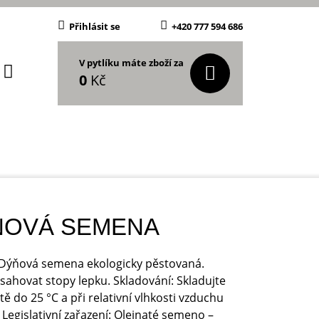
Přihlásit se
+420 777 594 686
V pytlíku máte zboží za
0
Kč
ŇOVÁ SEMENA
: Dýňová semena ekologicky pěstovaná.
ahovat stopy lepku. Skladování: Skladujte
otě do 25 °C a při relativní vlhkosti vzduchu
 Legislativní zařazení: Olejnaté semeno –