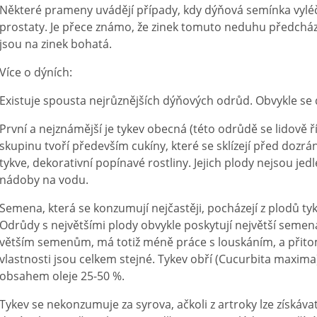
Některé prameny uvádějí případy, kdy dýňová semínka vyléči
prostaty. Je přece známo, že zinek tomuto neduhu předchází
jsou na zinek bohatá.
Více o dýních:
Existuje spousta nejrůznějších dýňových odrůd. Obvykle se dě
První a nejznámější je tykev obecná (této odrůdě se lidově
skupinu tvoří především cukíny, které se sklízejí před dozrá
tykve, dekorativní popínavé rostliny. Jejich plody nejsou jedl
nádoby na vodu.
Semena, která se konzumují nejčastěji, pocházejí z plodů ty
Odrůdy s největšími plody obvykle poskytují největší seme
větším semenům, má totiž méně práce s louskáním, a přitom
vlastnosti jsou celkem stejné. Tykev obří (Cucurbita maxim
obsahem oleje 25-50 %.
Tykev se nekonzumuje za syrova, ačkoli z artroky lze získávat 