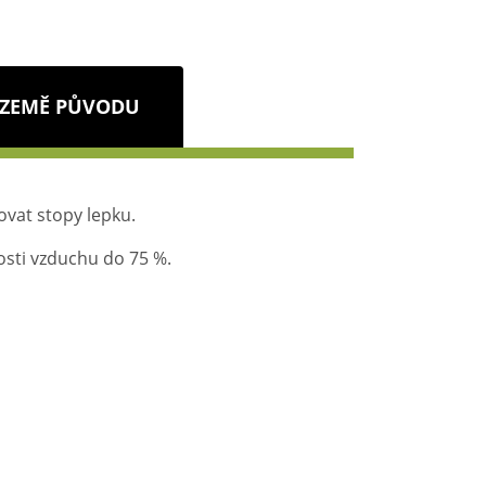
ZEMĚ PŮVODU
vat stopy lepku.
kosti vzduchu do 75 %.