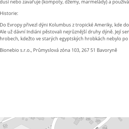
dusí nebo zavařuje (kompoty, džemy, marmelády) a používá
Historie:
Do Evropy přivezl dýni Kolumbus z tropické Ameriky, kde do
Ale už dávní Indiáni pěstovali nejrůznější druhy dýně. Její 
hrobech, kdežto ve starých egyptských hrobkách nebylo po 
Bionebio s.r.o., Průmyslová zóna 103, 267 51 Bavoryně