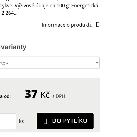
ykve. Výživové údaje na 100 g: Energetická
 2 264…
Informace o produktu
 varianty
37
Kč
a od:
s DPH
DO PYTLÍKU
ks