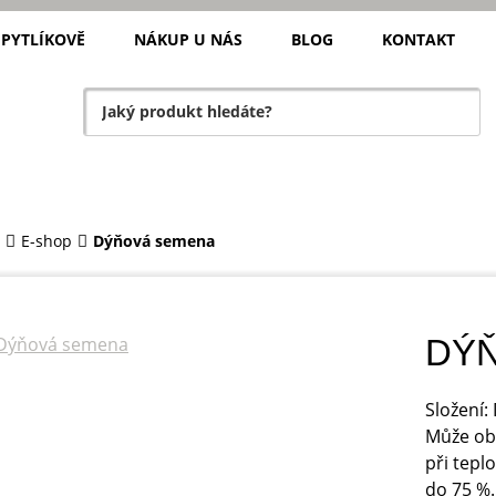
 PYTLÍKOVĚ
NÁKUP U NÁS
BLOG
KONTAKT
E-shop
Dýňová semena
DÝ
Složení
Může obs
při tepl
do 75 %.