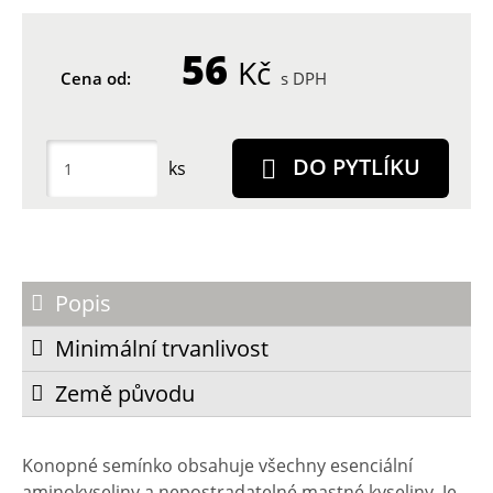
56
Kč
Cena od:
s DPH
DO PYTLÍKU
ks
Popis
Minimální trvanlivost
Země původu
Konopné semínko obsahuje všechny esenciální
aminokyseliny a nepostradatelné mastné kyseliny. Je