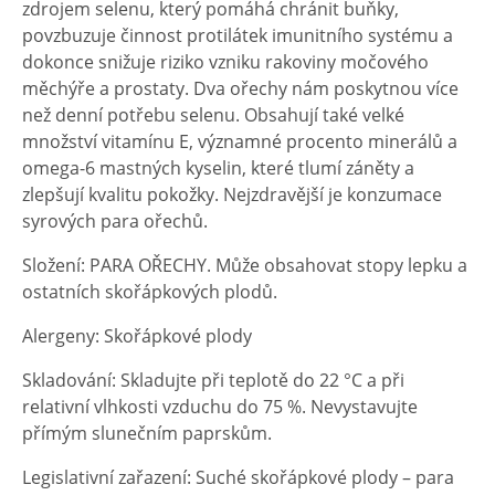
zdrojem selenu, který pomáhá chránit buňky,
povzbuzuje činnost protilátek imunitního systému a
dokonce snižuje riziko vzniku rakoviny močového
měchýře a prostaty. Dva ořechy nám poskytnou více
než denní potřebu selenu. Obsahují také velké
množství vitamínu E, významné procento minerálů a
omega-6 mastných kyselin, které tlumí záněty a
zlepšují kvalitu pokožky. Nejzdravější je konzumace
syrových para ořechů.
Složení: PARA OŘECHY. Může obsahovat stopy lepku a
ostatních skořápkových plodů.
Alergeny: Skořápkové plody
Skladování: Skladujte při teplotě do 22 °C a při
relativní vlhkosti vzduchu do 75 %. Nevystavujte
přímým slunečním paprskům.
Legislativní zařazení: Suché skořápkové plody – para