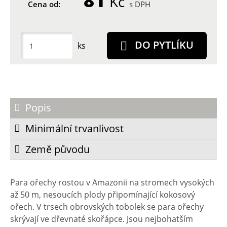
81
Kč
Cena od:
s DPH
DO PYTLÍKU
ks
Popis
Minimální trvanlivost
Země původu
Para ořechy rostou v Amazonii na stromech vysokých
až 50 m, nesoucích plody připomínající kokosový
ořech. V trsech obrovských tobolek se para ořechy
skrývají ve dřevnaté skořápce. Jsou nejbohatším