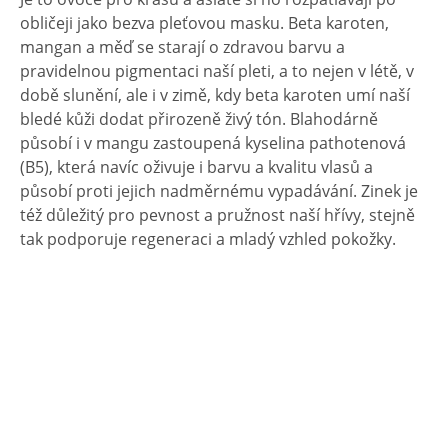
obličeji jako bezva pleťovou masku. Beta karoten,
mangan a měď se starají o zdravou barvu a
pravidelnou pigmentaci naší pleti, a to nejen v létě, v
době slunění, ale i v zimě, kdy beta karoten umí naší
bledé kůži dodat přirozeně živý tón. Blahodárně
působí i v mangu zastoupená kyselina pathotenová
(B5), která navíc oživuje i barvu a kvalitu vlasů a
působí proti jejich nadměrnému vypadávání. Zinek je
též důležitý pro pevnost a pružnost naší hřívy, stejně
tak podporuje regeneraci a mladý vzhled pokožky.