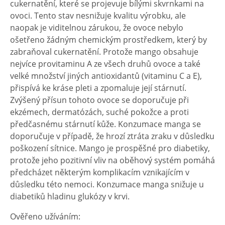
cukernatění, které se projevuje bílými skvrnkami na
ovoci. Tento stav nesnižuje kvalitu výrobku, ale
naopak je viditelnou zárukou, že ovoce nebylo
ošetřeno žádným chemickým prostředkem, který by
zabraňoval cukernatění. Protože mango obsahuje
nejvíce provitaminu A ze všech druhů ovoce a také
velké množství jiných antioxidantů (vitaminu C a E),
přispívá ke kráse pleti a zpomaluje její stárnutí.
Zvýšený přísun tohoto ovoce se doporučuje při
ekzémech, dermatózách, suché pokožce a proti
předčasnému stárnutí kůže. Konzumace manga se
doporučuje v případě, že hrozí ztráta zraku v důsledku
poškození sítnice. Mango je prospěšné pro diabetiky,
protože jeho pozitivní vliv na oběhový systém pomáhá
předcházet některým komplikacím vznikajícím v
důsledku této nemoci. Konzumace manga snižuje u
diabetiků hladinu glukózy v krvi.
Ověřeno užíváním: