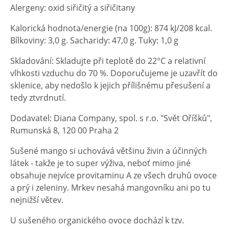
Alergeny: oxid siřičitý a siřičitany
Kalorická hodnota/energie (na 100g): 874 kJ/208 kcal.
Bílkoviny: 3,0 g. Sacharidy: 47,0 g. Tuky: 1,0 g
Skladování: Skladujte při teplotě do 22°C a relativní
vlhkosti vzduchu do 70 %. Doporučujeme je uzavřít do
sklenice, aby nedošlo k jejich přílišnému přesušení a
tedy ztvrdnutí.
Dodavatel: Diana Company, spol. s r.o. "Svět Oříšků",
Rumunská 8, 120 00 Praha 2
Sušené mango si uchovává většinu živin a účinných
látek - takže je to super výživa, neboť mimo jiné
obsahuje nejvíce provitaminu A ze všech druhů ovoce
a prý i zeleniny. Mrkev nesahá mangovníku ani po tu
nejnižší větev.
U sušeného organického ovoce dochází k tzv.