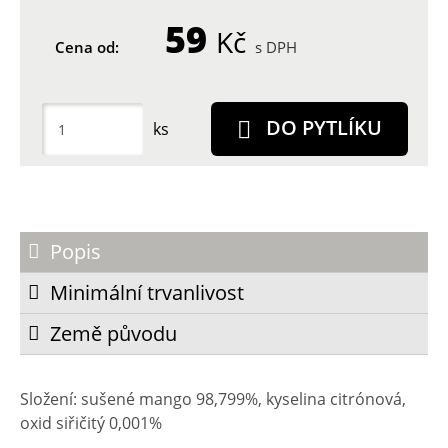
59
Kč
Cena od:
s DPH
DO PYTLÍKU
ks
Popis
Minimální trvanlivost
Země původu
Složení: sušené mango 98,799%, kyselina citrónová,
oxid siřičitý 0,001%