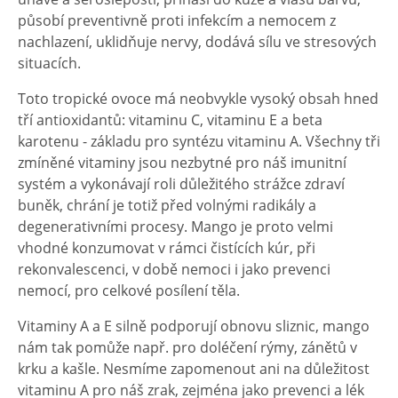
působí preventivně proti infekcím a nemocem z
nachlazení, uklidňuje nervy, dodává sílu ve stresových
situacích.
Toto tropické ovoce má neobvykle vysoký obsah hned
tří antioxidantů: vitaminu C, vitaminu E a beta
karotenu - základu pro syntézu vitaminu A. Všechny tři
zmíněné vitaminy jsou nezbytné pro náš imunitní
systém a vykonávají roli důležitého strážce zdraví
buněk, chrání je totiž před volnými radikály a
degenerativními procesy. Mango je proto velmi
vhodné konzumovat v rámci čistících kúr, při
rekonvalescenci, v době nemoci i jako prevenci
nemocí, pro celkové posílení těla.
Vitaminy A a E silně podporují obnovu sliznic, mango
nám tak pomůže např. pro doléčení rýmy, zánětů v
krku a kašle. Nesmíme zapomenout ani na důležitost
vitaminu A pro náš zrak, zejména jako prevenci a lék