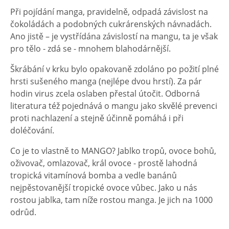
Při pojídání manga, pravidelně, odpadá závislost na
čokoládách a podobných cukrárenských návnadách.
Ano jistě – je vystřídána závislostí na mangu, ta je však
pro tělo - zdá se - mnohem blahodárnější.
Škrábání v krku bylo opakovaně zdoláno po požití plné
hrsti sušeného manga (nejlépe dvou hrstí). Za pár
hodin virus zcela oslaben přestal útočit. Odborná
literatura též pojednává o mangu jako skvělé prevenci
proti nachlazení a stejně účinně pomáhá i při
doléčování.
Co je to vlastně to MANGO? Jablko tropů, ovoce bohů,
oživovač, omlazovač, král ovoce - prostě lahodná
tropická vitamínová bomba a vedle banánů
nejpěstovanější tropické ovoce vůbec. Jako u nás
rostou jablka, tam níže rostou manga. Je jich na 1000
odrůd.