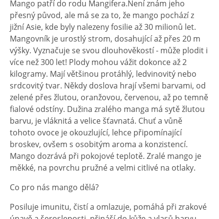
Mango patří do rodu Mangifera.Není znám jeho
přesný původ, ale má se za to, že mango pochází z
jižní Asie, kde byly nalezeny fosilie až 30 milionů let.
Mangovník je urostlý strom, dosahující až přes 20 m
výšky. Vyznačuje se svou dlouhověkostí - může plodit i
více než 300 let! Plody mohou vážit dokonce až 2
kilogramy. Mají většinou protáhlý, ledvinovitý nebo
srdcovitý tvar. Někdy doslova hrají všemi barvami, od
zelené přes žlutou, oranžovou, červenou, až po temně
fialové odstíny. Dužina zralého manga má sytě žlutou
barvu, je vláknitá a velice šťavnatá. Chuť a vůně
tohoto ovoce je okouzlující, lehce připomínající
broskev, ovšem s osobitým aroma a konzistencí.
Mango dozrává při pokojové teplotě. Zralé mango je
měkké, na povrchu pružné a velmi citlivé na otlaky.
Co pro nás mango dělá?
Posiluje imunitu, čistí a omlazuje, pomáhá při zrakové
únavě a šerosleposti, přináší do kůže a vlasů barvu,