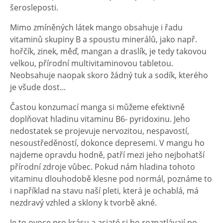
šerosleposti.
Mimo zmíněných látek mango obsahuje i řadu
vitaminů skupiny B a spoustu minerálů, jako např.
hořčík, zinek, měď, mangan a draslík, je tedy takovou
velkou, přírodní multivitaminovou tabletou.
Neobsahuje naopak skoro žádný tuk a sodík, kterého
je všude dost...
Častou konzumací manga si můžeme efektivně
doplňovat hladinu vitaminu B6- pyridoxinu. Jeho
nedostatek se projevuje nervozitou, nespavostí,
nesoustředěností, dokonce depresemi. V mangu ho
najdeme opravdu hodně, patří mezi jeho nejbohatší
přírodní zdroje vůbec. Pokud nám hladina tohoto
vitaminu dlouhodobě klesne pod normál, poznáme to
i například na stavu naší pleti, která je ochablá, má
nezdravý vzhled a sklony k tvorbě akné.
Je to ovoce pro krásu a asiaté si ho rozpatlávají po