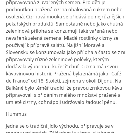
připravovaná z uvařených semen. Pro děti je
pochoutkou pražená cizrna obalovaná cukrem nebo
osolená. Cizrnová mouka se přidává do nejrůznějších
pekařských produktů. Samostatně nebo jako chutná
zeleninová příloha se konzumují také vařená nebo
nevařená zelená semena. Mladé rostlinky cizrny se
používají k přípravě salátů. Na jižní Moravě a
Slovensku se konzumovala jako příloha a často se z ní
připravovaly různé zeleninové polévky, kterým
dodávala výbornou "kuřecí" chuť. Cizrna má i svou
kávovinovou historii. Pražená byla známá jako "Café
de France" od 18. Století, zejména v okolí Dijonu. Na
Balkáně bylo téměř tradicí, že pravou zrnkovou kávu
připravovali s přidáním malého množství pražené a
umleté cizrny, což nápoji udržovalo žádoucí pěnu.
Hummus
Jedná se o tradiční jídlo východu, připravuje se v