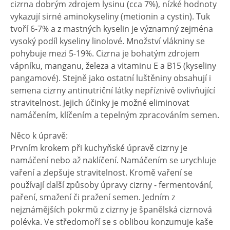
cizrna dobrým zdrojem lysinu (cca 7%), nízké hodnoty
vykazují sirné aminokyseliny (metionin a cystin). Tuk
tvoří 6-7% a z mastných kyselin je významný zejména
vysoký podíl kyseliny linolové. Množství vlákniny se
pohybuje mezi 5-19%. Cizrna je bohatým zdrojem
vápníku, manganu, železa a vitaminu E a B15 (kyseliny
pangamové). Stejně jako ostatní luštěniny obsahují i
semena cizrny antinutriční látky nepříznivě ovlivňující
stravitelnost. Jejich účinky je možné eliminovat
namáčením, klíčením a tepelným zpracováním semen.
Něco k úpravě:
Prvním krokem při kuchyňské úpravě cizrny je
namáčení nebo až naklíčení. Namáčením se urychluje
vaření a zlepšuje stravitelnost. Kromě vaření se
používají další způsoby úpravy cizrny - fermentování,
paření, smažení či pražení semen. Jedním z
nejznámějších pokrmů z cizrny je španělská cizrnová
polévka. Ve středomoří se s oblibou konzumuje kaše