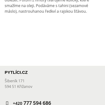
odležet. Potom z hmoty tvarujeme kuličky, které
smažíme na oleji. Podáváme s tahini (sezamové
máslo), nastrouhanou ředkví a rajskou šťávou.
PYTLÍCI.CZ
Šibeník 171
594 51 Křižanov
777 594 686
+420