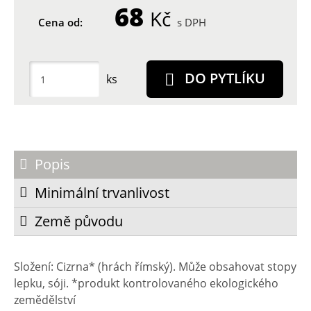
68
Kč
Cena od:
s DPH
DO PYTLÍKU
ks
Popis
Minimální trvanlivost
Země původu
Složení: Cizrna* (hrách římský). Může obsahovat stopy
lepku, sóji. *produkt kontrolovaného ekologického
zemědělství