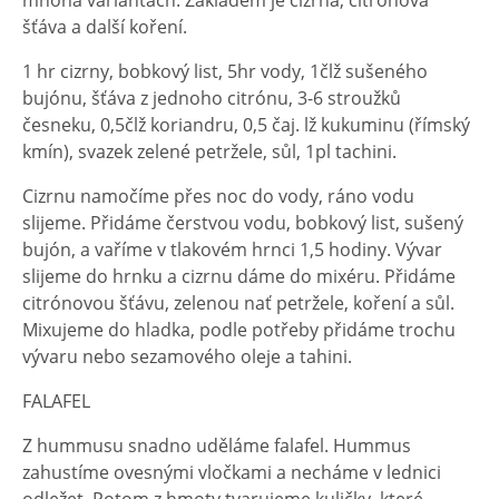
mnoha variantách. Základem je cizrna, citrónová
šťáva a další koření.
1 hr cizrny, bobkový list, 5hr vody, 1člž sušeného
bujónu, šťáva z jednoho citrónu, 3-6 stroužků
česneku, 0,5člž koriandru, 0,5 čaj. lž kukuminu (římský
kmín), svazek zelené petržele, sůl, 1pl tachini.
Cizrnu namočíme přes noc do vody, ráno vodu
slijeme. Přidáme čerstvou vodu, bobkový list, sušený
bujón, a vaříme v tlakovém hrnci 1,5 hodiny. Vývar
slijeme do hrnku a cizrnu dáme do mixéru. Přidáme
citrónovou šťávu, zelenou nať petržele, koření a sůl.
Mixujeme do hladka, podle potřeby přidáme trochu
vývaru nebo sezamového oleje a tahini.
FALAFEL
Z hummusu snadno uděláme falafel. Hummus
zahustíme ovesnými vločkami a necháme v lednici