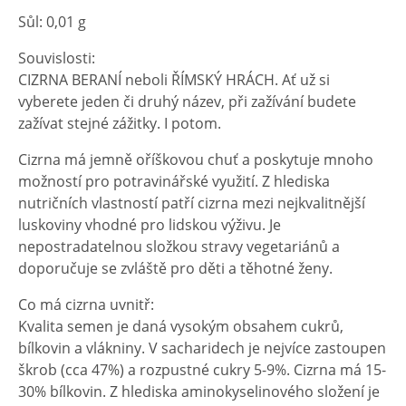
Sůl: 0,01 g
Souvislosti:
CIZRNA BERANÍ neboli ŘÍMSKÝ HRÁCH. Ať už si
vyberete jeden či druhý název, při zažívání budete
zažívat stejné zážitky. I potom.
Cizrna má jemně oříškovou chuť a poskytuje mnoho
možností pro potravinářské využití. Z hlediska
nutričních vlastností patří cizrna mezi nejkvalitnější
luskoviny vhodné pro lidskou výživu. Je
nepostradatelnou složkou stravy vegetariánů a
doporučuje se zvláště pro děti a těhotné ženy.
Co má cizrna uvnitř:
Kvalita semen je daná vysokým obsahem cukrů,
bílkovin a vlákniny. V sacharidech je nejvíce zastoupen
škrob (cca 47%) a rozpustné cukry 5-9%. Cizrna má 15-
30% bílkovin. Z hlediska aminokyselinového složení je