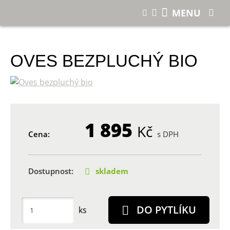
E-shop
Oves bezpluchý bio
MENU
OVES BEZPLUCHÝ BIO
1 895
Kč
Cena:
s DPH
Dostupnost:
skladem
DO PYTLÍKU
ks