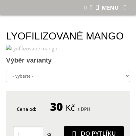
E-shop
Lyofilizované mango
MENU
LYOFILIZOVANÉ MANGO
Výběr varianty
30
Kč
Cena od:
s DPH
DO PYTLÍKU
ks