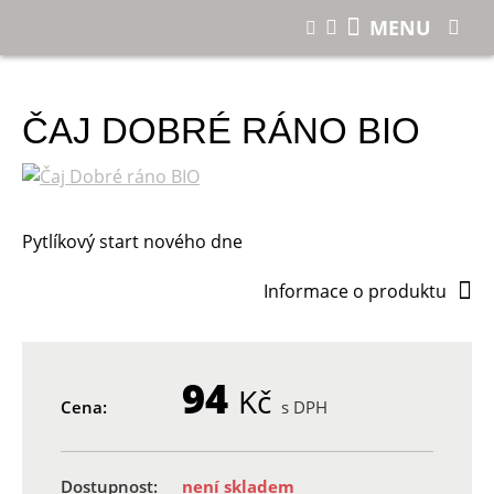
E-shop
Čaj Dobré ráno BIO
MENU
ČAJ DOBRÉ RÁNO BIO
Pytlíkový start nového dne
Informace o produktu
94
Kč
Cena:
s DPH
Dostupnost:
není skladem