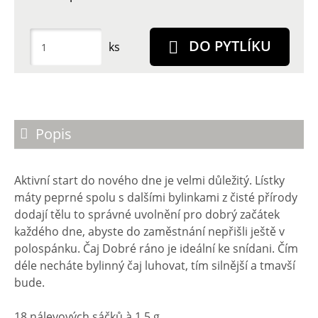
DO PYTLÍKU
ks
Popis
Aktivní start do nového dne je velmi důležitý. Lístky
máty peprné spolu s dalšími bylinkami z čisté přírody
dodají tělu to správné uvolnění pro dobrý začátek
každého dne, abyste do zaměstnání nepřišli ještě v
polospánku. Čaj Dobré ráno je ideální ke snídani. Čím
déle necháte bylinný čaj luhovat, tím silnější a tmavší
bude.
18 nálevových sáčků à 1,5 g